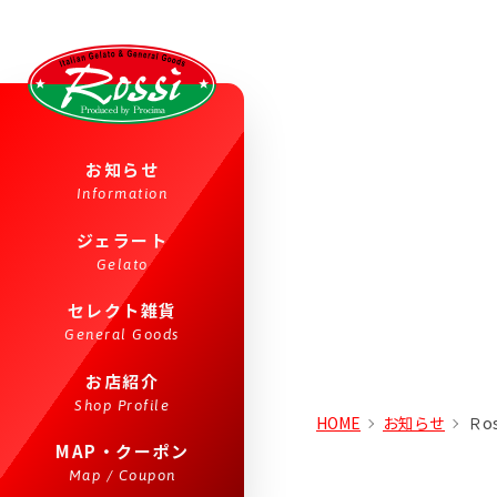
Rossi（ロッシ）
お知らせ
那須にあるジェ
Information
ラートと雑貨のお
ジェラート
店
Gelato
セレクト雑貨
General Goods
お店紹介
Shop Profile
HOME
お知らせ
Ｒo
MAP・クーポン
Map / Coupon