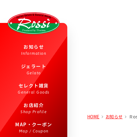
Rossi（ロッシ）
お知らせ
那須にあるジェ
Information
ラートと雑貨のお
ジェラート
店
Gelato
セレクト雑貨
General Goods
お店紹介
Shop Profile
HOME
お知らせ
Ｒo
MAP・クーポン
Map / Coupon