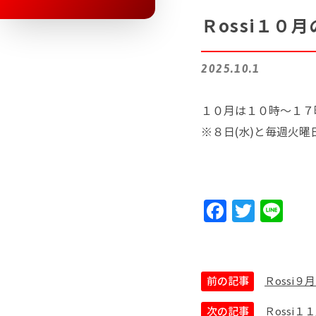
Ｒossi１０
2025.10.1
１０月は１０時～１７
※８日(水)と毎週火
F
T
Li
a
w
n
c
itt
e
e
er
前の記事
Ｒossi
b
次の記事
Ｒossi