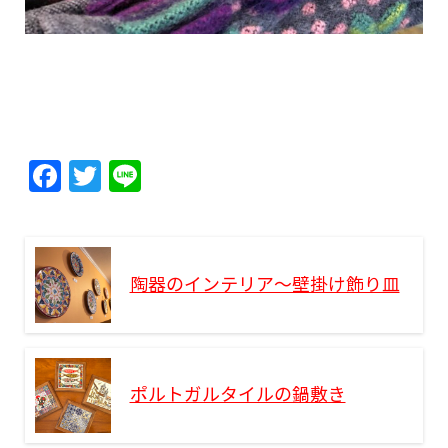
F
T
Li
a
w
n
c
itt
e
e
er
陶器のインテリア～壁掛け飾り皿
b
o
o
k
ポルトガルタイルの鍋敷き