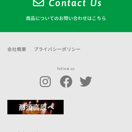
Contact Us
商品についてのお問い合わせはこちら
会社概要
プライバシーポリシー
follow us
Ross
Ross
Ross
i公式
i公式
i公式
Insta
Face
Twit
gra
boo
ter