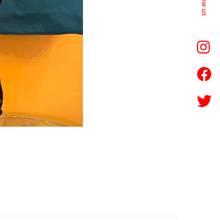
follow us
Ros
si公
Ros
式
si公
Inst
Ros
式
agr
si公
Fac
am
式
ebo
アカ
Twi
ok
ウン
tter
ペー
ト
アカ
ジ
ウン
ト