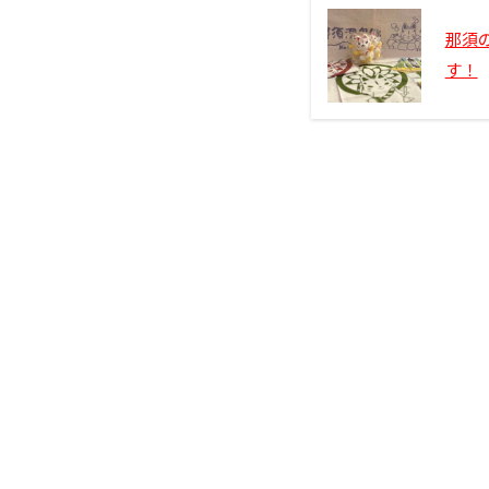
e
er
b
那須
o
す！
o
k